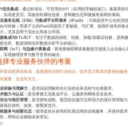
PI优先集成
：通过标准化、可管理的API（应用程序编程接口）暴露系统
，实现更灵活、高效的松耦合连接，是构建生态和微服务架构的基础。
业服务总线（ESB）与集成平台即服务（iPaaS）
：ESB提供中心化的消
由与转换；而基于云的iPaaS则提供了更敏捷、可扩展、低维护成本的集
力，尤其适用于混合云和多云环境。
据集成与ETL/ELT
：专注于数据的抽取、转换、加载/加载后转换，是构
据仓库、数据湖和实时数据分析平台的核心。
联网（IoT）与边缘计算集成
：将海量物联网设备数据无缝接入企业核心
，实现物理世界与数字世界的融合。
选择专业服务伙伴的考量
对复杂的系统集成，选择拥有深厚行业知识、技术实力和成功案例的服务
关重要。企业应关注：
业经验与理解力
：是否深刻理解所在行业的业务流程与合规要求。
术能力与认证
：是否掌握主流集成平台、云服务和网络安全技术。
法论与项目管理
：是否拥有成熟、规范的实施方法和强大的项目管理能力
保项目按时、按质、按预算交付。
续服务与创新生态
：能否提供从咨询到长期运维的全栈服务，并保持技术
性，帮助企业拥抱未来变化。
##