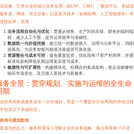
业实施，它将企业的核心业务应用（如ERP、CRM）、数据平台、基础
服务器、网络、安全设备）以及新兴技术（如物联网、人工智能模块）有
连接起来，实现：
业务流程自动化与优化
：贯通从销售、生产到供应链、财务的端到端
程，减少人工干预，提升运营效率与准确性。
数据统一与价值挖掘
：建立统一的数据接入、治理与分析平台，消除
据孤岛，为业务智能与精准决策提供可靠依据。
资源整合与成本可控
：避免重复投资，优化现有IT资产利用率，并通
标准化架构降低长期运维复杂度与成本。
敏捷性与可扩展性
：构建模块化、松耦合的集成架构，使企业能够快
响应市场变化，灵活接入新技术与新服务。
服务全景：贯穿规划、实施与运维的全生命
周期
业的系统集成服务远非一次性项目，而是一个覆盖全生命周期的持续过程
常包含以下关键阶段：
. 咨询与规划阶段
是成功的起点。服务商需深入理解企业的业务战略、痛点和现有IT环境